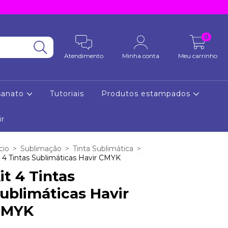
0
Atendimento
Minha conta
Meu carrinho
sanato
Tutoriais
Produtos estampados
ir
cio
>
Sublimação
>
Tinta Sublimática
>
t 4 Tintas Sublimáticas Havir CMYK
it 4 Tintas
ublimáticas Havir
CMYK