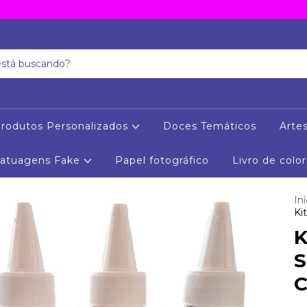
rodutos Personalizados
Doces Temáticos
Arte
Tatuagens Fake
Papel fotográfico
Livro de color
Iní
Ki
K
S