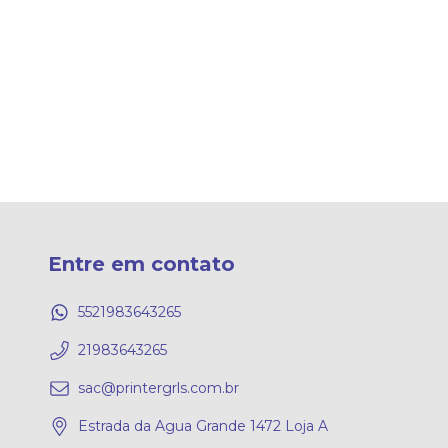
Entre em contato
5521983643265
21983643265
sac@printergrls.com.br
Estrada da Agua Grande 1472 Loja A