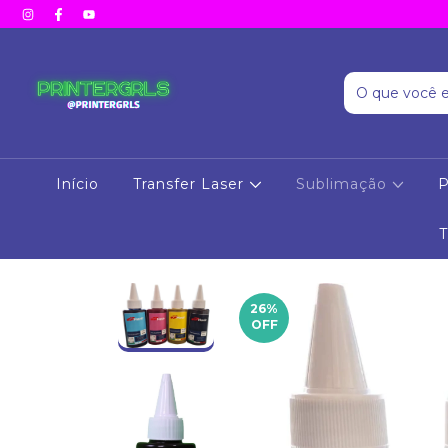
Início
Transfer Laser
Sublimação
P
26
%
OFF