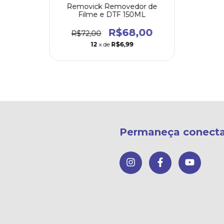
Removick Removedor de
Filme e DTF 150ML
R$68,00
R$72,00
12
x de
R$6,99
Permaneça conect