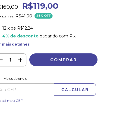
R$119,00
$160,00
R$41,00
onomize:
26
% OFF
12
x de
R$12,24
4% de desconto
pagando com Pix
r mais detalhes
ALTERAR CEP
regas para o CEP:
Meios de envio
CALCULAR
o sei meu CEP