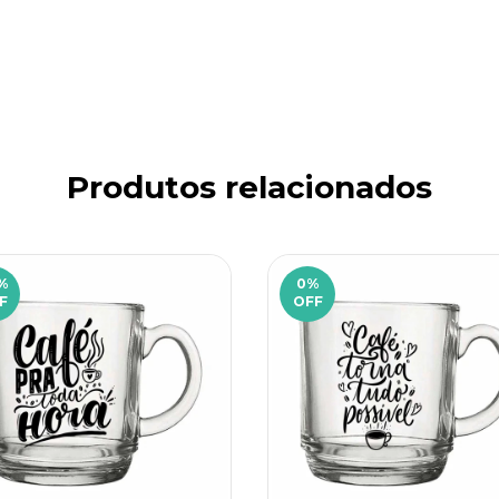
Produtos relacionados
%
0
%
F
OFF