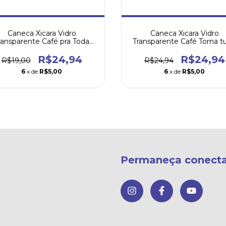
Caneca Xicara Vidro
Caneca Xicara Vidro
ransparente Café pra Toda
Transparente Café Torna t
Hora
Possivel
R$24,94
R$24,94
R$19,00
R$24,94
6
x de
R$5,00
6
x de
R$5,00
Permaneça conect