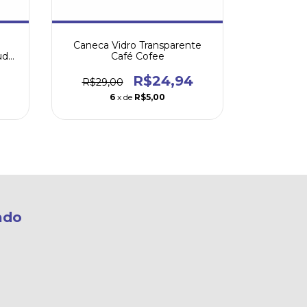
Caneca Vidro Transparente
Cane
udo
Café Cofee
Transpar
R$24,94
R$29,00
R$30,
6
x de
R$5,00
ado