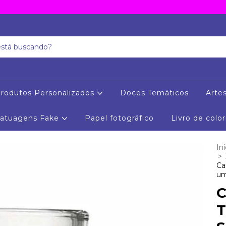
rodutos Personalizados
Doces Temáticos
Arte
Tatuagens Fake
Papel fotográfico
Livro de color
Iní
>
Ca
um
C
T