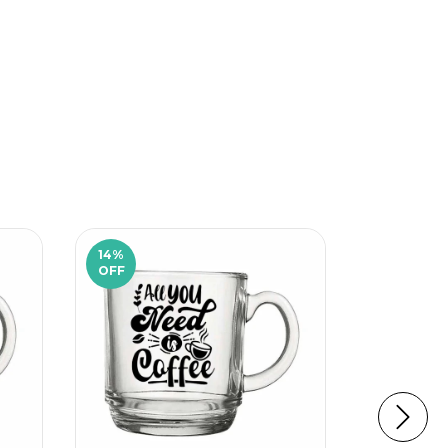
14
%
17
%
OFF
OFF