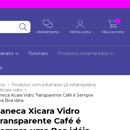
0
Atendimento
Minha conta
Meu carrinho
sanato
Tutoriais
Produtos estampados
ir
cio
>
Produtos com estampas (já estampados)
Xicara vidro
>
neca Xicara Vidro Transparente Café é Sempre
a Boa idéia
aneca Xicara Vidro
ransparente Café é