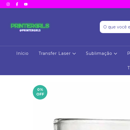
Início
Transfer Laser
Sublimação
P
0
%
OFF