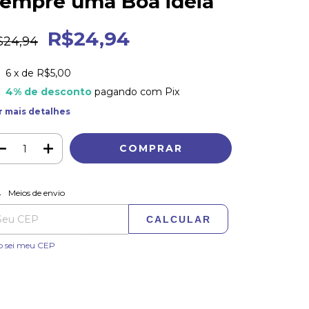
empre uma Boa idéia
R$24,94
$24,94
6
x de
R$5,00
4% de desconto
pagando com Pix
r mais detalhes
ALTERAR CEP
regas para o CEP:
Meios de envio
CALCULAR
o sei meu CEP