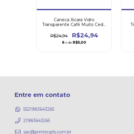
0,00
8
Caneca Xicara Vidro
Transparente Café Muito Cedo
T
para Cerveja
R$24,94
R$24,94
6
x de
R$5,00
Entre em contato
5521983643265
21983643265
sac@printergrls.com.br