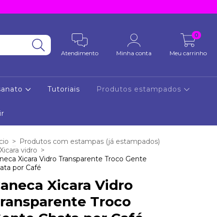
0
Atendimento
Minha conta
Meu carrinho
sanato
Tutoriais
Produtos estampados
ir
cio
>
Produtos com estampas (já estampados)
Xicara vidro
>
neca Xicara Vidro Transparente Troco Gente
ata por Café
aneca Xicara Vidro
ransparente Troco