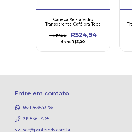
0,00
8
Caneca Xicara Vidro
Transparente Café pra Toda
Tr
Hora
R$24,94
R$19,00
6
x de
R$5,00
Entre em contato
5521983643265
21983643265
sac@printergrls.com.br