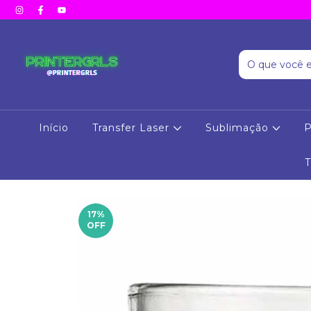
Início
Transfer Laser
Sublimação
P
17
%
OFF