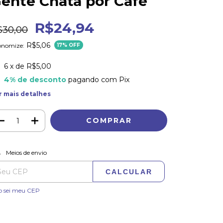
ente Chata por Café
R$24,94
$30,00
R$5,06
onomize:
17
% OFF
6
x de
R$5,00
4% de desconto
pagando com Pix
r mais detalhes
ALTERAR CEP
regas para o CEP:
Meios de envio
CALCULAR
o sei meu CEP