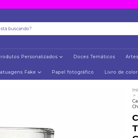
rodutos Personalizados
Doces Temáticos
Arte
Tatuagens Fake
Papel fotográfico
Livro de color
Iní
>
Ca
Ch
C
T