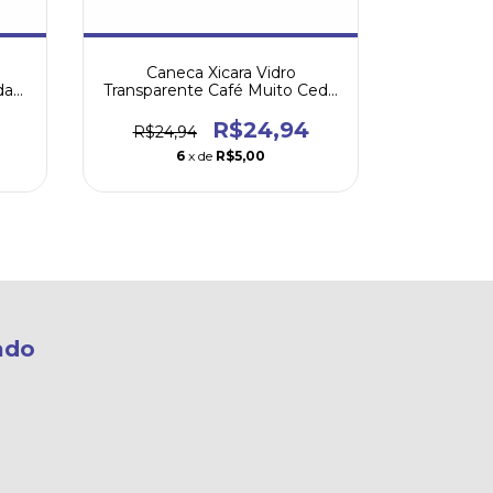
Caneca Xicara Vidro
Caneca 
da
Transparente Café Muito Cedo
para Cerveja
R$24,94
R$24,94
R$29,
6
x de
R$5,00
ado