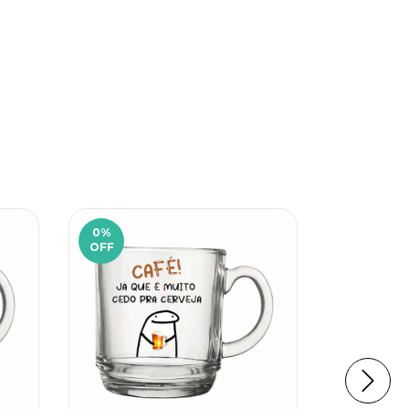
0
%
14
%
OFF
OFF