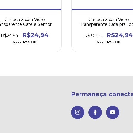
Caneca Xicara Vidro
Caneca Xicara Vidro
ansparente Café é Sempre
Transparente Café pra To
uma Boa idéia
Hora
R$24,94
R$24,94
R$24,94
R$30,00
6
x de
R$5,00
6
x de
R$5,00
Permaneça conect