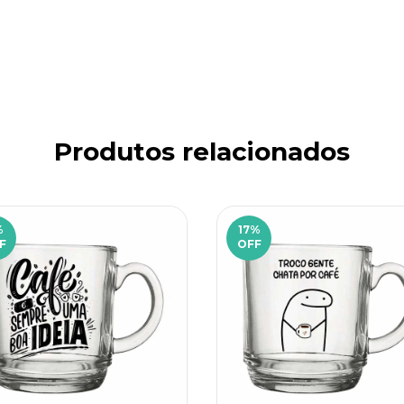
Produtos relacionados
%
17
%
F
OFF